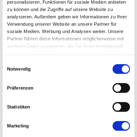
schmerzhafte Verspannungen zu lösen.
personalisieren, Funktionen für soziale Medien anbieten
zu können und die Zugriffe auf unsere Website zu
analysieren. Außerdem geben wir Informationen zu Ihrer
Verwendung unserer Website an unsere Partner für
soziale Medien, Werbung und Analysen weiter. Unsere
Partner führen diese Informationen möglicherweise mit
weiteren Daten zusammen, die Sie ihnen bereitgestellt
haben oder die sie im Rahmen Ihrer Nutzung der Dienste
gesammelt haben.
Einwilligungsauswahl
Notwendig
Präferenzen
Statistiken
TCM
Marketing
Akupunktur