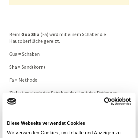
Beim
Gua Sha
(Fa) wird mit einem Schaber die
Hautoberfläche gereizt.
Gua = Schaben
Sha = Sand(korn)
Fa = Methode
Ziel ist es durch das Schaben der Haut das Pathogen
(krankmachender Faktor) aus dem Körper auszuleiten.
Dabei rötet sich die Haut meist deutlich und es können
vorübergehend rote Hauterhebungen (Sha) entstehen.
Typisch für die Chinesische Medizin ist dabei die Absicht
Diese Webseite verwendet Cookies
das Pathogen nach außen zu bringen. Ziel ist es dadurch
Wir verwenden Cookies, um Inhalte und Anzeigen zu
die Muskelschichten wieder frei zu machen und