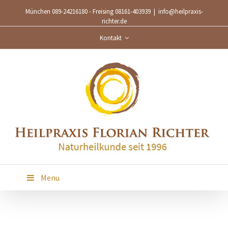
München 089-24216180 - Freising 08161-403939
|
info@heilpraxis-
richter.de
Kontakt
Menu