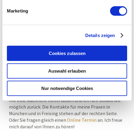
Wesentliche ist ein Kernpunkt meines
Marketing
Therapieansatzes.
Professionelle Behandlung
Ich berate Sie kompetent und wende nur bewährte
Details zeigen
Therapiemethoden an. Die Schwerpunkte meiner Arbeit
als Heilpraktiker sind Akupunktur und TCM, Dorn
Therapie und Metabolic Balance. Ich habe meine
Cookies zulassen
Ausbildung in seriösen Institutionen absolviert und
Praxiserfahrung seit 1995 gesammelt.
Siehe auch –
Über mich
Auswahl erlauben
Heilpraxis in München und Freising
Ich bin stets für Sie erreichbar. Außerhalb der
Nur notwendige Cookies
Sprechzeiten und während der Behandlung können Sie
mir eine Nachricht hinterlassen und ich rufe sobald wie
möglich zurück. Die Kontakte für meine Praxen in
München und in Freising stehen auf der rechten Seite.
Oder Sie fragen gleich einen
Online Termin
an. Ich freue
mich darauf von Ihnen zu hören!