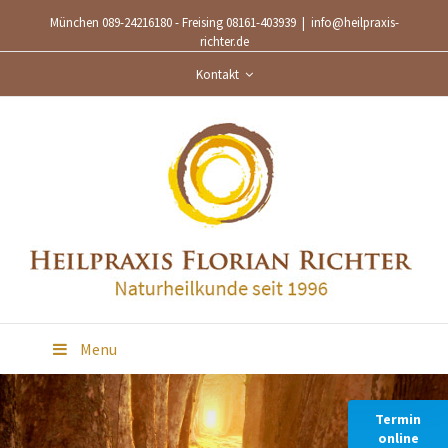
München 089-24216180 - Freising 08161-403939
|
info@heilpraxis-
richter.de
Kontakt
Menu
Termin
online