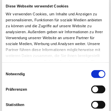
Diese Webseite verwendet Cookies
Wir verwenden Cookies, um Inhalte und Anzeigen zu
Heilpraktiker in München – neue
personalisieren, Funktionen für soziale Medien anbieten
Adresse ab 15.3.2026 Pettenkoferstr.
zu können und die Zugriffe auf unsere Website zu
10A
analysieren. Außerdem geben wir Informationen zu Ihrer
und Freising
Verwendung unserer Website an unsere Partner für
Bitte beachten Sie, dass die Praxis in München ab sofort
soziale Medien, Werbung und Analysen weiter. Unsere
in der
Pettenkoferstr
.
10A
liegt. Anfahrt auch über die
Partner führen diese Informationen möglicherweise mit
Haltestelle Sendlinger Tor.
weiteren Daten zusammen, die Sie ihnen bereitgestellt
haben oder die sie im Rahmen Ihrer Nutzung der Dienste
Ihre Gesundheit ist das Ziel
gesammelt haben.
Menschen und was in ihnen vorgeht interessiert mich –
Einwilligungsauswahl
Notwendig
ihnen zu helfen macht mir Freude. Ich widme mich Ihnen
in meiner Naturheilpraxis individuell mit ausreichender
Zeit. Offen, freundlich und ganz in Ruhe.
Präferenzen
Transparenz und Fairness
Eine ehrliche Praxis liegt mir am Herzen. Die Therapie
Statistiken
beruht auf Vertrauen. Mein Motto hierbei lautet: So viel
wie nötig, so wenig wie möglich. Die Beschränkung aufs