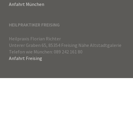
Anfahrt München
HEILPRAKTIKER FREISING
Heilpraxis Florian Richter
Unterer Graben 65, 85354 Freising Nähe Altstadtgalerie
Telefon wie München: 089 242 161 80
Anfahrt Freising
Copyright© 2016 - Florian Richter, Heilpraktiker
München, Heilpraktiker Freising, Akupunktur München,
Akupunktur Freising, TCM München, TCM Freising, Dorn
Therapie München, Dorn Therapie Freising, Metabolic
Balance München, Metabolic Balance Freising, Qi Gong