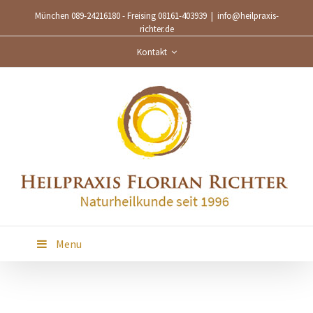
München 089-24216180 - Freising 08161-403939
|
info@heilpraxis-
richter.de
Kontakt
Menu