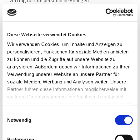
Vortrag für ihre persönliche Anliegen.
Bitte kurz per Mail
info@heilpraxis-richter.de
oder
Telefon 089-24216180 anmelden.
Vielen Dank.
Diese Webseite verwendet Cookies
Die
Infoabende sind keine Voraussetzung für den
Wir verwenden Cookies, um Inhalte und Anzeigen zu
Start von Metabolic Balance©
und können bei
personalisieren, Funktionen für soziale Medien anbieten
Interesse nachgeholt werden. Es findet in etwa alle 2
zu können und die Zugriffe auf unsere Website zu
Wochen ein Infoabend in München statt.
analysieren. Außerdem geben wir Informationen zu Ihrer
Für Gruppen ab ca. 6 Personen, privat oder in
Verwendung unserer Website an unsere Partner für
Firmen, kann der Infoabend gerne auch außer Haus
soziale Medien, Werbung und Analysen weiter. Unsere
angeboten werden.
Partner führen diese Informationen möglicherweise mit
weiteren Daten zusammen, die Sie ihnen bereitgestellt
haben oder die sie im Rahmen Ihrer Nutzung der Dienste
gesammelt haben.
Einwilligungsauswahl
Metabolic Balance
Notwendig
Metabolic Balance Infoabend München
Präferenzen