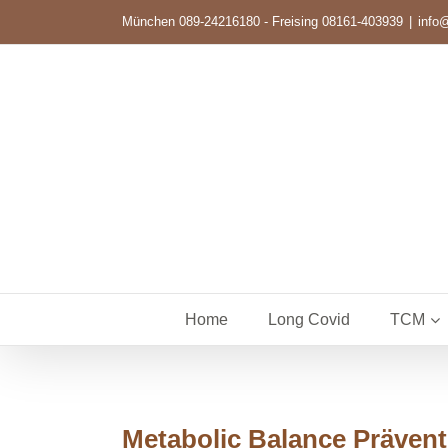
München 089-24216180 - Freising 08161-403939
|
info@
Home
Long Covid
TCM
Metabolic Balance Präve