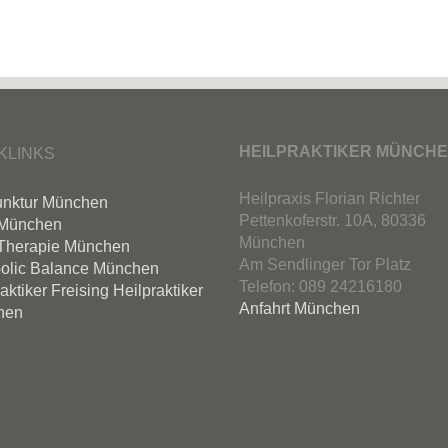
HEILPRAKTIKER MÜNCH
KLINKS
Heilpraxis Florian Richter
nktur München
Pettenkoferstr. 10A, 80336
München
München
Therapie München
Am Sendlinger Tor Platz
olic Balance München
Telefon: 089 24216180
aktiker Freising
Heilpraktiker
Anfahrt München
hen