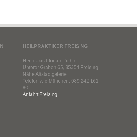
EN
HEILPRAKTIKER FREISING
Heilpraxis Florian Richter
Unterer Graben 65, 85354 Freising
Nähe Altstadtgalerie
Telefon wie München: 089 242 161
80
Anfahrt Freising