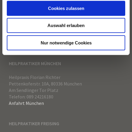
QUICKLINKS
Cookies zulassen
Akupunktur München
TCM München
Auswahl erlauben
Dorn Therapie München
Metabolic Balance München
Heilpraktiker Freising
Heilpraktiker München
Nur notwendige Cookies
HEILPRAKTIKER MÜNCHEN
Heilpraxis Florian Richter
Pettenkoferstr. 10A, 80336 München
Am Sendlinger Tor Platz
Telefon: 089 24216180
Anfahrt München
HEILPRAKTIKER FREISING