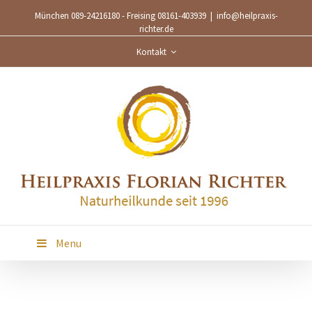
München 089-24216180 - Freising 08161-403939
|
info@heilpraxis-
richter.de
Kontakt
Menu