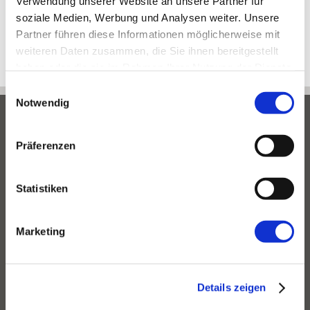
Long Covid
Verwendung unserer Website an unsere Partner für
soziale Medien, Werbung und Analysen weiter. Unsere
Partner führen diese Informationen möglicherweise mit
weiteren Daten zusammen, die Sie ihnen bereitgestellt
haben oder die sie im Rahmen Ihrer Nutzung der Dienste
gesammelt haben.
Einwilligungsauswahl
Notwendig
Impressum
Präferenzen
Datenschutzerklärung
Statistiken
Kontakt
Links
Marketing
Termine via Doctolib
Details zeigen