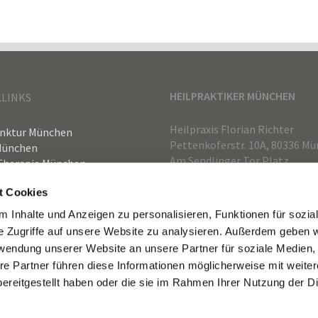
HEILPRAKTIKER MÜNCHEN
LINKS
Heilpraxis Florian Richter
nktur München
Pettenkoferstr. 10A, 80336 M
München
Am Sendlinger Tor Platz
Therapie München
Telefon: 089 24216180
olic Balance München
Anfahrt München
t Cookies
aktiker Freising
Heilpraktiker
hen
 Inhalte und Anzeigen zu personalisieren, Funktionen für sozia
e Zugriffe auf unsere Website zu analysieren. Außerdem geben w
rwendung unserer Website an unsere Partner für soziale Medien
re Partner führen diese Informationen möglicherweise mit weite
ereitgestellt haben oder die sie im Rahmen Ihrer Nutzung der D