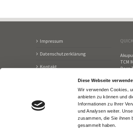
QUICK
Impressum
Datenschutzerklärung
Akupu
TCM 
Kontakt
Dorn 
Metab
Links
Diese Webseite verwende
Heilpr
Münc
Wir verwenden Cookies, um
Termine via Doctolib
anbieten zu können und di
Informationen zu Ihrer Ve
und Analysen weiter. Unse
zusammen, die Sie ihnen b
gesammelt haben.