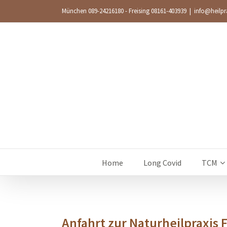
München 089-24216180 - Freising 08161-403939
|
info@heilpra
Home
Long Covid
TCM
Anfahrt zur Naturheilpraxis 