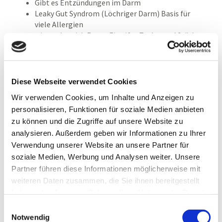
Gibt es Entzündungen im Darm
Leaky Gut Syndrom (Löchriger Darm) Basis für
viele Allergien
wie verdaue ich Fette, Eiweiße, Zucker und Stärke
wie stark ist meine Schleimhautimmunität
Ziel ist es das Darmmilieu bei Auffälligkeit zu regulieren
und die Darmgesundheit wieder herzustellen.
Diese Webseite verwendet Cookies
Wir verwenden Cookies, um Inhalte und Anzeigen zu
personalisieren, Funktionen für soziale Medien anbieten
zu können und die Zugriffe auf unsere Website zu
ONLINE-TERMINE
analysieren. Außerdem geben wir Informationen zu Ihrer
Verwendung unserer Website an unsere Partner für
soziale Medien, Werbung und Analysen weiter. Unsere
Partner führen diese Informationen möglicherweise mit
Naturheilpraxis
weiteren Daten zusammen, die Sie ihnen bereitgestellt
Florian Richter
haben oder die sie im Rahmen Ihrer Nutzung der Dienste
gesammelt haben.
Einwilligungsauswahl
München - Sendlinger Tor Platz
Pettekoferstr. 10A,
Notwendig
80336 München