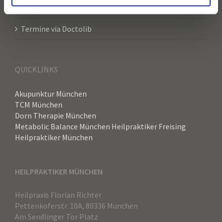
Links
Termine via Doctolib
QUICKLINKS
Akupunktur München
TCM München
Dorn Therapie München
Metabolic Balance München
Heilpraktiker Freising
Heilpraktiker München
HEILPRAKTIKER MÜNCHEN
Heilpraxis Florian Richter
Pettenkoferstr. 10A, 80336 München
Am Sendlinger Tor Platz