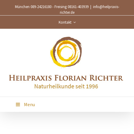
München 089-24216180 - Freising 08161-403939
|
info@heilpraxis-
richter.de
Kontakt
Menu