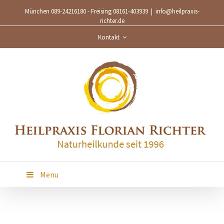
München 089-24216180 - Freising 08161-403939
|
info@heilpraxis-
richter.de
Kontakt
Menu