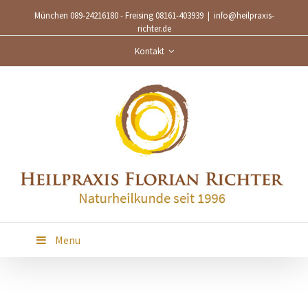
München 089-24216180 - Freising 08161-403939
|
info@heilpraxis-
richter.de
Kontakt
Menu