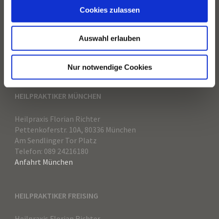
Cookies zulassen
Akupunktur München
TCM München
Auswahl erlauben
Dorn Therapie München
Metabolic Balance München
Heilpraktiker Freising
Heilpraktiker München
Nur notwendige Cookies
HEILPRAKTIKER MÜNCHEN
Heilpraxis Florian Richter
Pettenkoferstr. 10A, 80336 München
Am Sendlinger Tor Platz
Telefon: 089 24216180
Anfahrt München
HEILPRAKTIKER FREISING
Heilpraxis Florian Richter